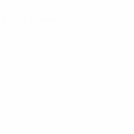
Eventos del partido