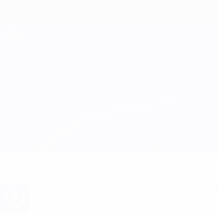
Saltar
al
contenido
Champions League oficial
principal
Resultados en directo y Fantasy
UEFA Champions League
Ararat-Armenia vs Omonia
Resumen
Novedades
Información del partido
¿Quieres alertas de goles y de alineacion