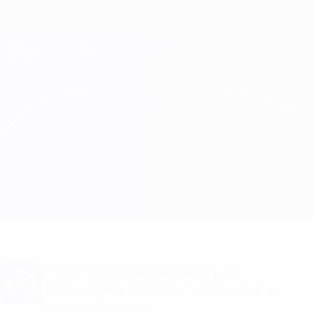
Saltar
al
contenido
Champions League oficial
Consíguela
principal
Resultados en directo y Fantasy
UEFA Champions League
Sheriff vs Alashkert
Resumen
Novedades
Información del partido
¿Quieres alertas de goles y de
alineaciones oficiales? ¡Consigue la
aplicación ahora!