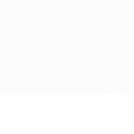
Consíguela