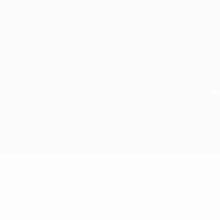
es oficiales? ¡Consigue la aplicación ahora!