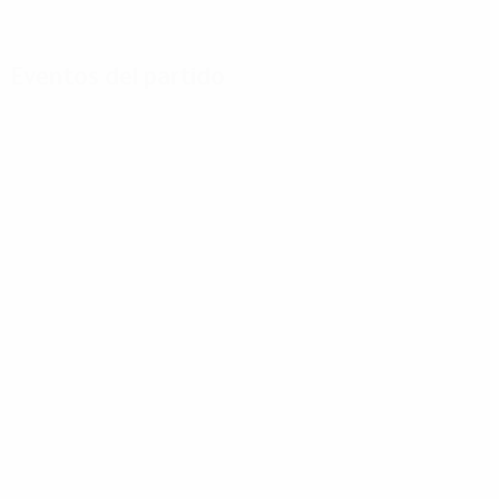
Eventos del partido