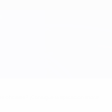
es oficiales? ¡Consigue la aplicación ahora!