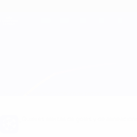
Saltar
al
contenido
Champions League oficial
principal
Resultados en directo y Fantasy
UEFA Champions League
Salzburg vs Bayern München
Resumen
Novedades
Información del partido
¿Quieres alertas de goles y de alineacion