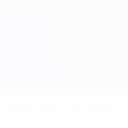
es oficiales? ¡Consigue la aplicación ahora!