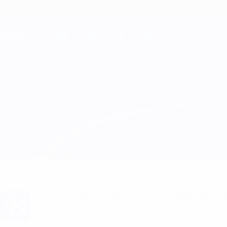
Saltar
al
contenido
Champions League oficial
principal
Resultados en directo y Fantasy
UEFA Champions League
Leverkusen vs Atleti
Resumen
Novedades
Información del partido
¿Quieres alertas de goles y de alineacion