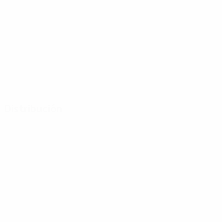
Distribución