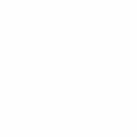
Consigue la app
Ahora no
Estadísticas clave
Ataque
Distribución