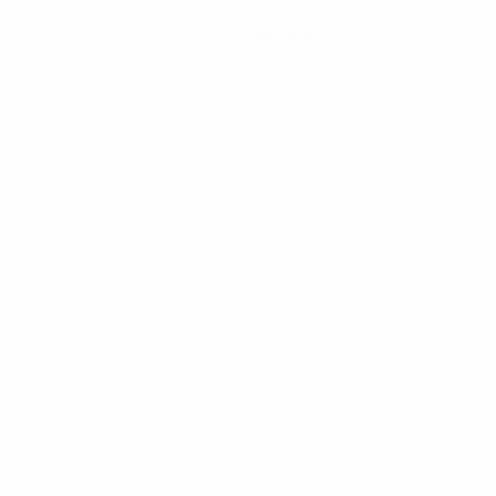
Consigue la app
Ahora no