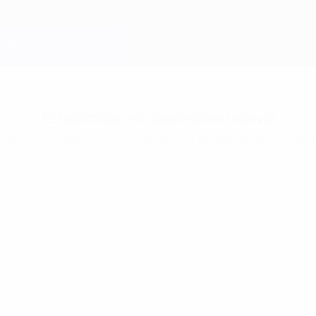
Estadísticas no disponibles todavía
 de estos jugadores no ha jugado esta temporada en la Cham