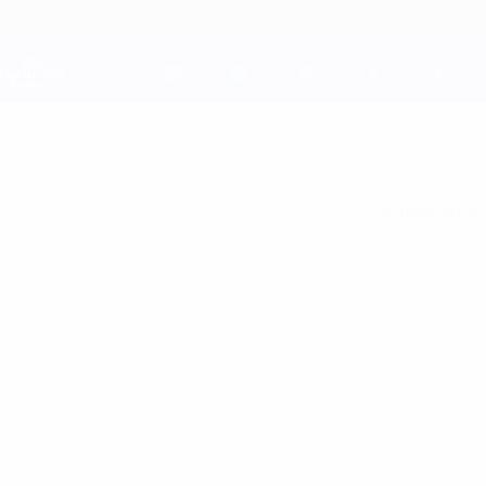
Saltar
al
contenido
Champions League oficial
principal
Resultados en directo y Fantasy
UEFA Champions League
Al menos uno