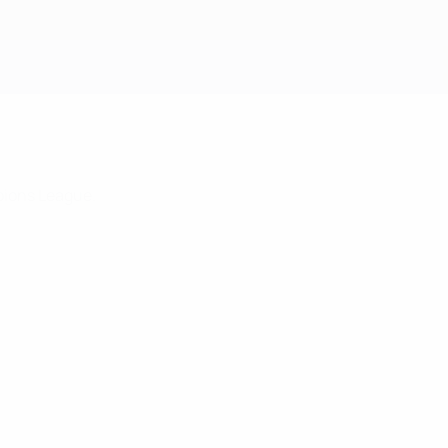
Consíguela
pions League.