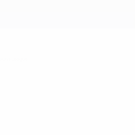
Consíguela
pions League.