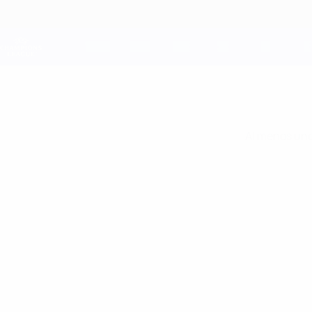
Saltar
al
contenido
Champions League oficial
principal
Resultados en directo y Fantasy
UEFA Champions League
Al menos uno