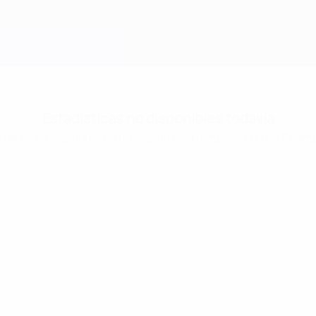
Estadísticas no disponibles todavía
 de estos jugadores no ha jugado esta temporada en la Cham