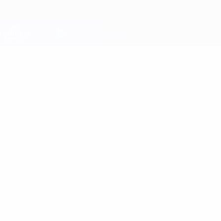
Saltar
al
contenido
Champions League oficial
Consíguela
principal
Resultados en directo y Fantasy
UEFA Champions League