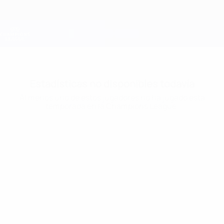
Saltar
al
contenido
Champions League oficial
Consíguela
principal
Resultados en directo y Fantasy
UEFA Champions League
Estadísticas no disponibles todavía
Al menos uno de estos jugadores no ha jugado esta
temporada en la Champions League.