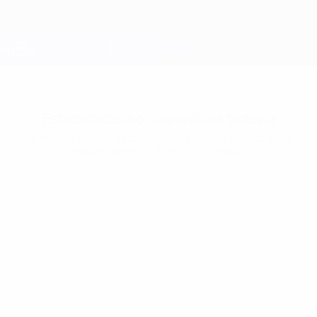
Saltar
al
contenido
Champions League oficial
Consíguela
principal
Resultados en directo y Fantasy
UEFA Champions League
Estadísticas no disponibles todavía
Al menos uno de estos jugadores no ha jugado esta
temporada en la Champions League.