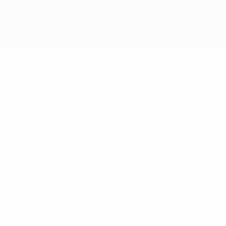
Consíguela
pions League.