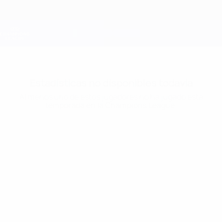
Saltar
al
contenido
Champions League oficial
Consíguela
principal
Resultados en directo y Fantasy
UEFA Champions League
Estadísticas no disponibles todavía
Al menos uno de estos jugadores no ha jugado esta
temporada en la Champions League.