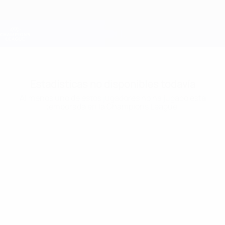
Saltar
al
contenido
Champions League oficial
Consíguela
principal
Resultados en directo y Fantasy
UEFA Champions League
Estadísticas no disponibles todavía
Al menos uno de estos jugadores no ha jugado esta
temporada en la Champions League.