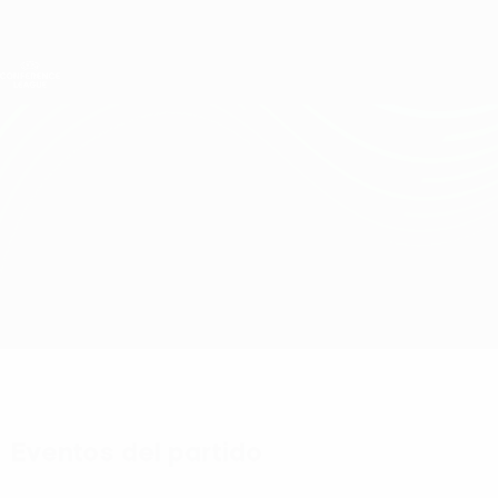
Saltar
al
contenido
UEFA Conference League
Consíguela
principal
Resultados y estadísticas de fútbol en directo
UEFA Conference League
Omonia vs Legia Warszawa
Resumen
Novedades
Información del partido
Eventos del partido