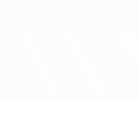
Consíguela