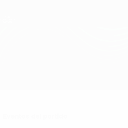
Saltar
al
contenido
UEFA Conference League
Consíguela
principal
Resultados y estadísticas de fútbol en directo
UEFA Conference League
Omonia vs Wolfsberger
Resumen
Novedades
Información del partido
Eventos del partido