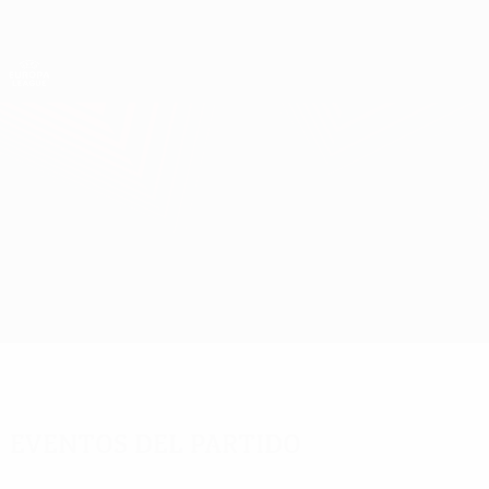
Saltar
al
contenido
UEFA Europa League oficial
Consíguela
principal
Resultados y estadísticas de fútbol en directo
UEFA Europa League
AEK Athens vs Leicester
Resumen
Novedades
Información del partido
Eventos del partido