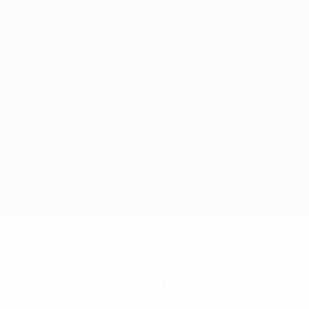
Saltar
al
contenido
UEFA Europa League oficial
Consíguela
principal
Resultados y estadísticas de fútbol en directo
UEFA Europa League
CSKA Moskva vs GNK Dinamo
Resumen
Novedades
Información del partido
Eventos del partido