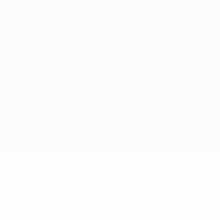
Saltar
al
contenido
UEFA Europa League oficial
Consíguela
principal
Resultados y estadísticas de fútbol en directo
UEFA Europa League
AEK Athens vs Zorya Luhansk
Resumen
Novedades
Información del partido
Eventos del partido