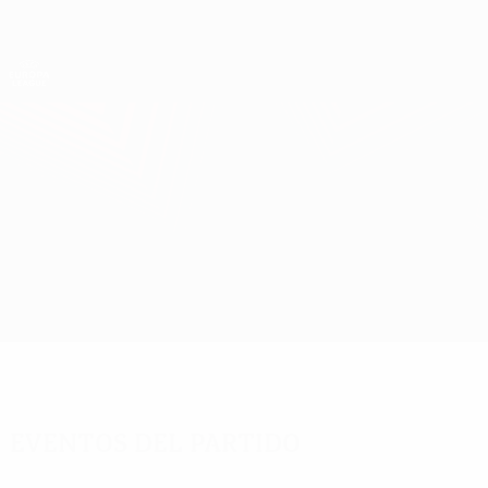
Saltar
al
contenido
UEFA Europa League oficial
Consíguela
principal
Resultados y estadísticas de fútbol en directo
UEFA Europa League
Leicester vs AEK Athens
Resumen
Novedades
Información del partido
Eventos del partido