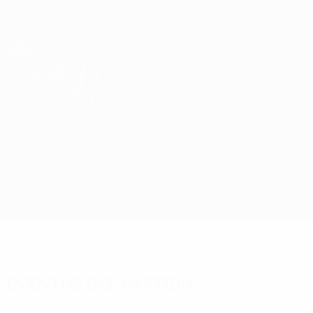
Saltar
al
contenido
UEFA Europa League oficial
Consíguela
principal
Resultados y estadísticas de fútbol en directo
UEFA Europa League
Wolfsberger vs Tottenham
Resumen
Novedades
Información del partido
Eventos del partido