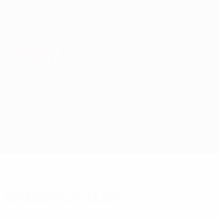
Saltar
al
contenido
UEFA Europa League oficial
Consíguela
principal
Resultados y estadísticas de fútbol en directo
UEFA Europa League
Ludogorets vs Real Betis
Resumen
Novedades
Información del partido
Estadísticas clave