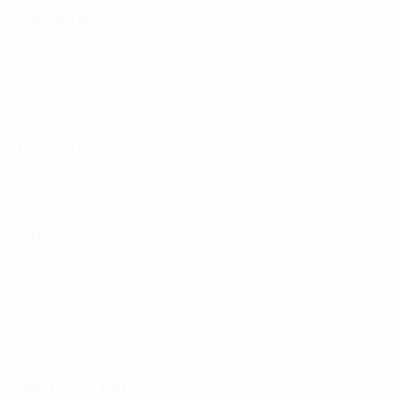
Distribución
Defensa
Portería
Amonestaciones