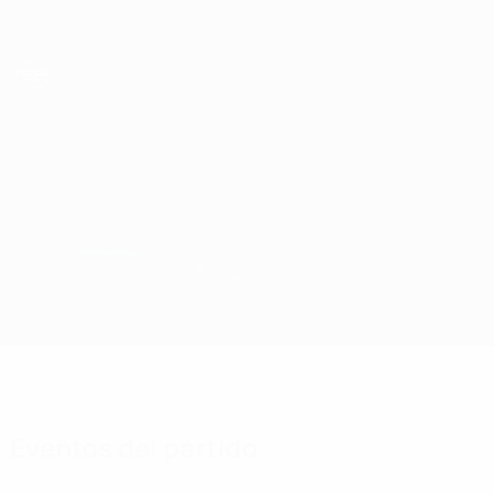
Saltar
al
contenido
principal
UEFA Champions League de Fútbol Sala
FC HIT Kyiv vs Palma
Resumen
Novedades
Información del partido
Eventos del partido