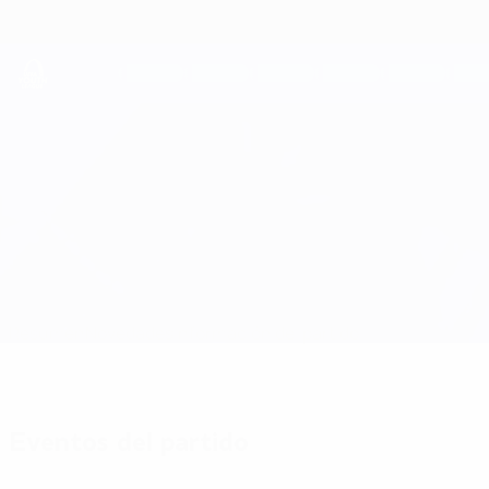
Saltar
al
contenido
principal
UEFA Youth League
Deportivo vs Maccabi Haifa
Resumen
Novedades
Información del partido
Eventos del partido