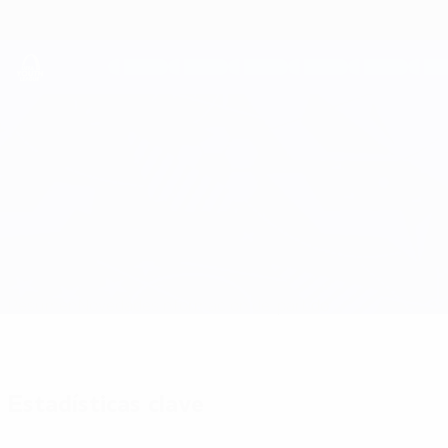
Saltar
al
contenido
principal
UEFA Youth League
Leipzig vs Juventus
Resumen
Novedades
Información del partido
Estadísticas clave