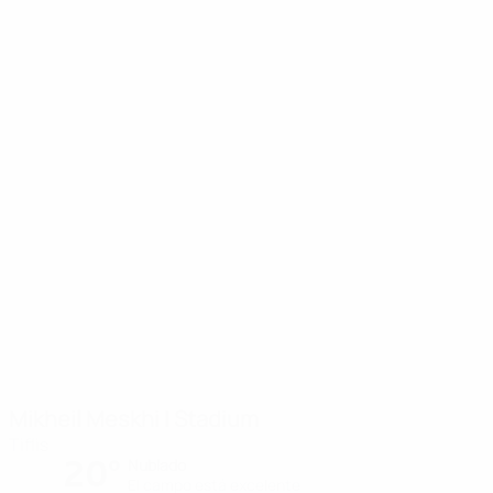
Mikheil Meskhi I Stadium
Tiflis
20°
Nublado
El campo está excelente