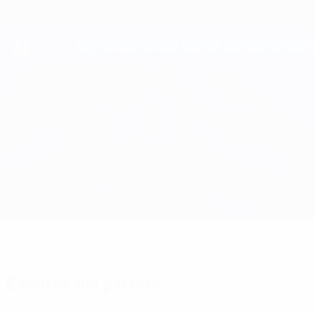
Saltar
al
contenido
principal
UEFA Youth League
Man United vs FK Žalgiris Vilnius
Resumen
Novedades
Información del partido
Eventos del partido