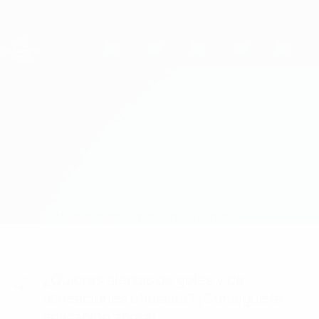
Saltar
al
contenido
UEFA Women's Champions League
Consíguela
principal
Resultados y estadísticas de fútbol en directo
UEFA Women's Champions League
Wolfsburg vs Atleti
Resumen
Novedades
Información del partido
¿Quieres alertas de goles y de
alineaciones oficiales? ¡Consigue la
aplicación ahora!