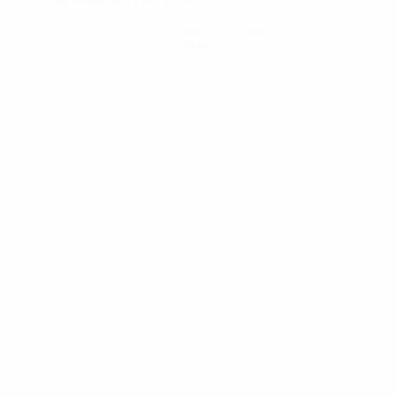
Consigue la app
Ahora no