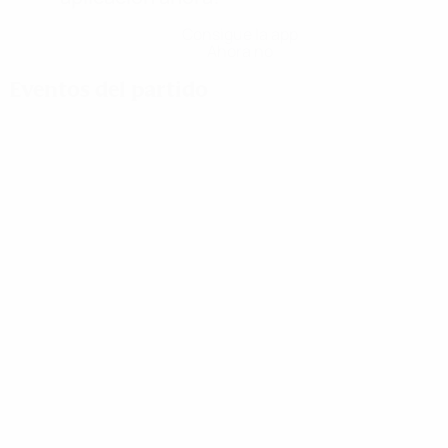
Consigue la app
Ahora no
Eventos del partido