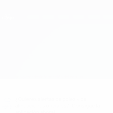
Saltar
al
contenido
UEFA Women's Champions League
Consíguela
principal
Resultados y estadísticas de fútbol en directo
UEFA Women's Champions League
Bayern vs Slavia Praha
Resumen
Novedades
Información del partido
¿Quieres alertas de goles y de
alineaciones oficiales? ¡Consigue la
aplicación ahora!