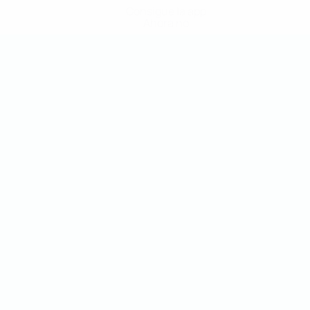
Consigue la app
Ahora no