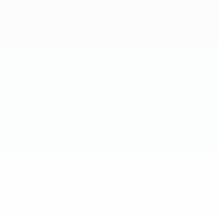
Consíguela