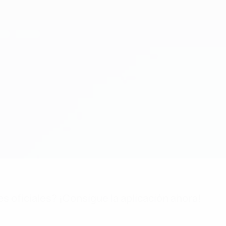
es oficiales? ¡Consigue la aplicación ahora!