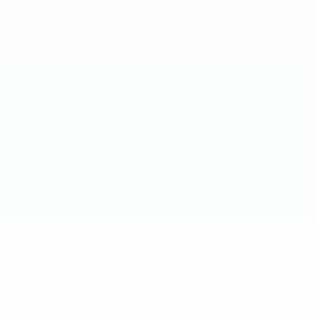
Consíguela