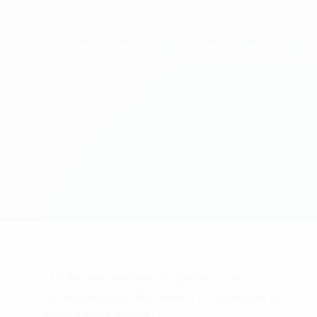
Saltar
al
contenido
UEFA Women's Champions League
Consíguela
principal
Resultados y estadísticas de fútbol en directo
UEFA Women's Champions League
Juventus vs Frankfurt
Resumen
Novedades
Información del partido
¿Quieres alertas de goles y de
alineaciones oficiales? ¡Consigue la
aplicación ahora!