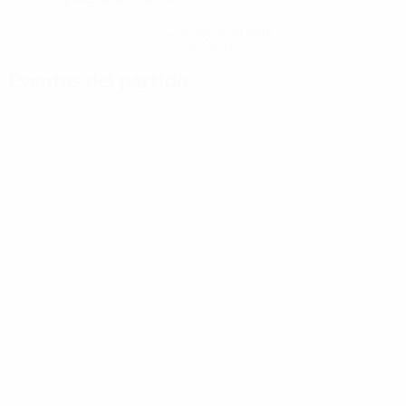
Consigue la app
Ahora no
Eventos del partido