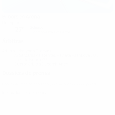
Bilbörsen Arena
Linkoping
Soleado
27°
El campo está excelente
Árbitras
Árbitra
Hristiyana Guteva
BUL
Árbitros/as Asistentes
Pavleta Rashkova
BUL
Laetitia Nuara
SUI
Cuarta árbitra
Deborah Anex
SUI
Dossiers de prensa
Obtén información detallada y actualizada de cada partido.
Ir a los dossier de prensa