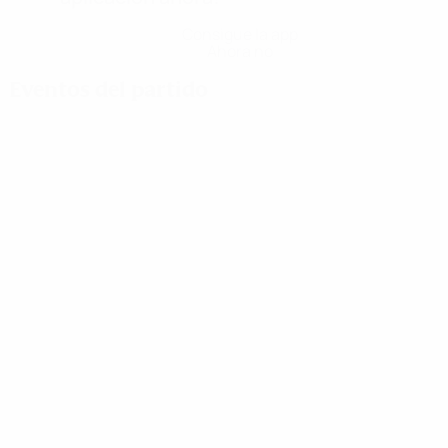
Consigue la app
Ahora no
Eventos del partido