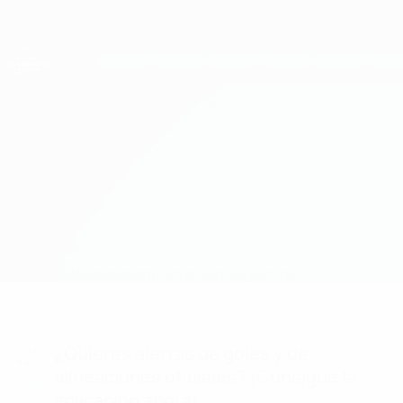
Saltar
al
contenido
UEFA Women's Champions League
Consíguela
principal
Resultados y estadísticas de fútbol en directo
UEFA Women's Champions League
Paris vs Man City
Resumen
Novedades
Información del partido
¿Quieres alertas de goles y de
alineaciones oficiales? ¡Consigue la
aplicación ahora!