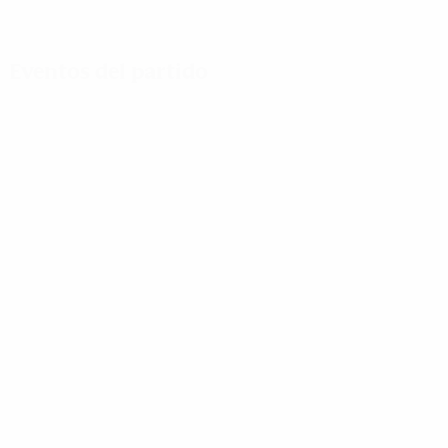
Eventos del partido