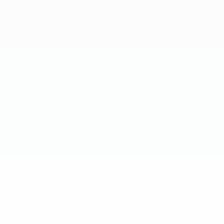
Consíguela