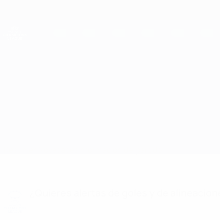
Saltar
al
contenido
UEFA Women's Champions League
principal
Resultados y estadísticas de fútbol en directo
UEFA Women's Champions League
Bayern vs Arsenal
Resumen
Novedades
Información del partido
¿Quieres alertas de goles y de alineacion