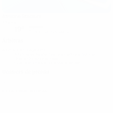
Athlone Stadium
Athlone
Nublado
19°
El campo está excelente
Árbitras
Árbitra
Briet Bragadottir
ISL
Árbitros/as Asistentes
Line Cathrine Nymoen
NOR
Shane Christopher Geary
NIR
Cuarta árbitra
Karoline Marie Jensen
NOR
Dossiers de prensa
Obtén información detallada y actualizada de cada partido.
Ir a los dossier de prensa