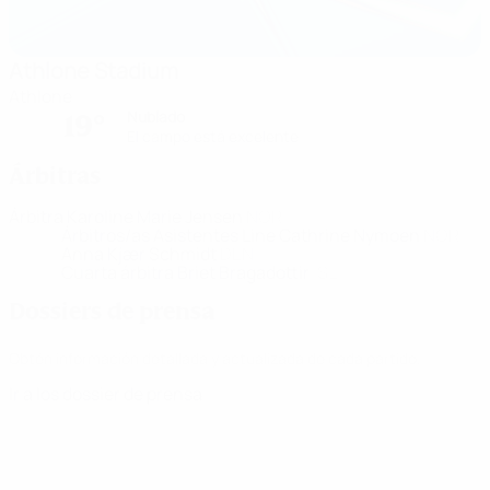
Athlone Stadium
Athlone
Nublado
19°
El campo está excelente
Árbitras
Árbitra
Karoline Marie Jensen
NOR
Árbitros/as Asistentes
Line Cathrine Nymoen
NOR
Anna Kjær Schmidt
DEN
Cuarta árbitra
Briet Bragadottir
ISL
Dossiers de prensa
Obtén información detallada y actualizada de cada partido.
Ir a los dossier de prensa