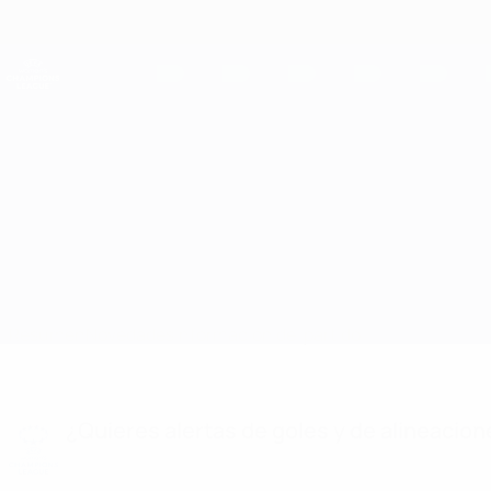
Saltar
al
contenido
UEFA Women's Champions League
principal
Resultados y estadísticas de fútbol en directo
UEFA Women's Champions League
Real Madrid vs Paris Estadísticas
Resumen
Novedades
Información del partido
¿Quieres alertas de goles y de alineacion