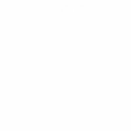
Consigue la app
Ahora no