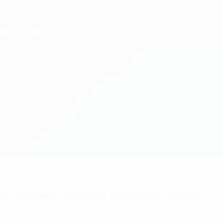
es oficiales? ¡Consigue la aplicación ahora!