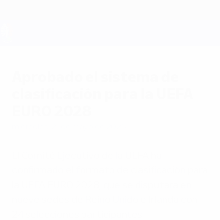
Saltar
al
contenido
principal
UEFA EURO 2028
Aprobado el sistema de
clasificación para la UEFA
EURO 2028
miércoles, 21 de mayo de 2025
El Comité Ejecutivo de la UEFA ha
confirmado el formato de clasificación para
la UEFA EURO 2028, que se disputará en
nueve sedes de Reino Unido e Irlanda con
24 selecciones participantes.