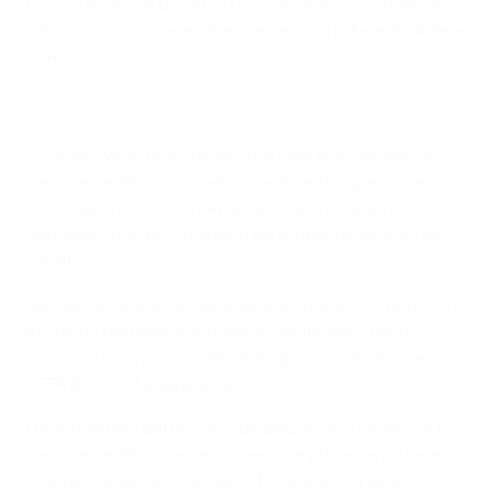
Los 12 primeros de grupo y los 8 mejores segundos
(20 equipos) pasarán directamente a la fase final de la
EURO 2028.
Se reservarán dos plazas en la fase final para las dos
naciones anfitrionas mejor clasificadas que no hayan
terminado como primeras de grupo o mejores
segundas tras la conclusión de la fase de grupos de
clasificación.
Las plazas restantes se asignarán mediante play-offs
entre los restantes segundos clasificados de los
grupos y los mejores del ranking no clasificados en la
UEFA Nations League
2026-27.
Dependiendo del número de plazas ocupadas por las
naciones anfitrionas, el número de plazas en la fase
final decididas por los play-offs puede variar entre