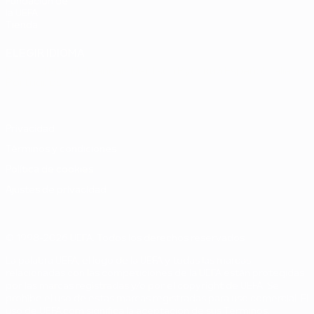
Fundación de
la UEFA
Tienda
ELEGIR IDIOMA
Español
English
Français
Deutsch
Русский
Español
Italiano
Português
Privacidad
Términos y condiciones
Política de cookies
Ajustes de privacidad
© 1998-2026 UEFA. Todos los derechos reservados
La palabra UEFA, el logo de la UEFA y todas las marcas
relacionadas con las competiciones de la UEFA están protegidas
por las marcas registradas y/o por el copyright de UEFA. Se
prohíbe el uso de estas marcas registradas para uso comercial. El
uso de UEFA.com significa la aceptación de sus Términos,