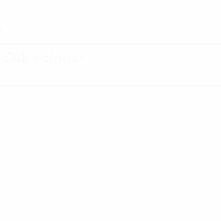
Saltar
al
contenido
principal
UEFA EURO 2028
Selecciones
UEFA EURO 2028
Vídeos
Sobre
Noticias
Tienda
Historia
VISITE
TAMBIÉN
UEFA.com