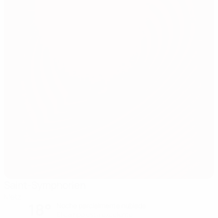
Saint-Symphorien
Metz
18°
Noche parcialmente nublada
El campo está excelente