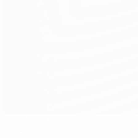
National Stadium
Ta' Qali
28°
noche despejada
El campo está excelente