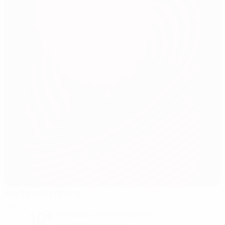
Raiffeisen Arena
Linz
10°
Noche parcialmente nublada
El campo está suave