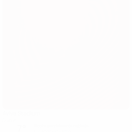
Aviva Stadium
Dublín
7°
Noche parcialmente nublada
El campo está seco