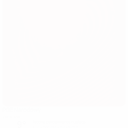
PGE Narodowy
Varsovia
9°
Noche parcialmente nublada
El campo está excelente