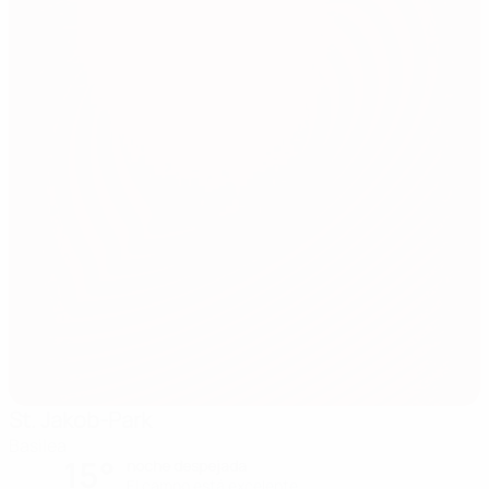
St. Jakob-Park
Basilea
15°
noche despejada
El campo está excelente